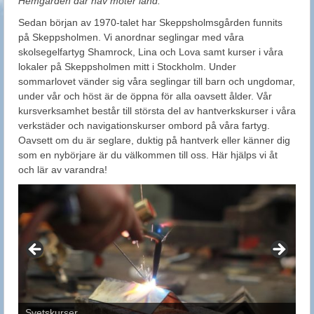
Hemgården där hav möter land.
Sedan början av 1970-talet har Skeppsholmsgården funnits
på Skeppsholmen. Vi anordnar seglingar med våra
skolsegelfartyg Shamrock, Lina och Lova samt kurser i våra
lokaler på Skeppsholmen mitt i Stockholm. Under
sommarlovet vänder sig våra seglingar till barn och ungdomar,
under vår och höst är de öppna för alla oavsett ålder. Vår
kursverksamhet består till största del av hantverkskurser i våra
verkstäder och navigationskurser ombord på våra fartyg.
Oavsett om du är seglare, duktig på hantverk eller känner dig
som en nybörjare är du välkommen till oss. Här hjälps vi åt
och lär av varandra!
Svetskurser