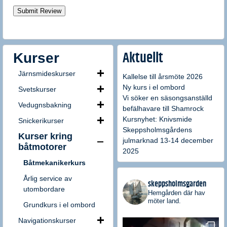
Submit Review
Kurser
Aktuellt
Järnsmideskurser
Kallelse till årsmöte 2026
Ny kurs i el ombord
Svetskurser
Vi söker en säsongsanställd
Vedugnsbakning
befälhavare till Shamrock
Kursnyhet: Knivsmide
Snickerikurser
Skeppsholmsgårdens
Kurser kring
julmarknad 13-14 december
båtmotorer
2025
Båtmekanikerkurs
Årlig service av
skeppsholmsgarden
utombordare
Hemgården där hav
möter land.
Grundkurs i el ombord
Navigationskurser