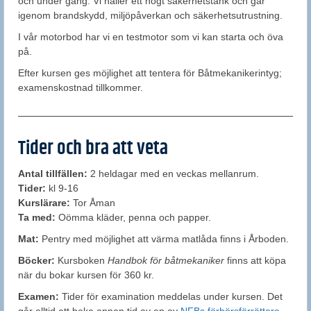
och under gång. Vi håller ett högt säkerhetstänk och går
igenom brandskydd, miljöpåverkan och säkerhetsutrustning.
I vår motorbod har vi en testmotor som vi kan starta och öva
på.
Efter kursen ges möjlighet att tentera för Båtmekanikerintyg;
examenskostnad tillkommer.
Tider och bra att veta
Antal tillfällen:
2 heldagar med en veckas mellanrum.
Tider:
kl 9-16
Kurslärare:
Tor
Åman
Ta med:
Oömma kläder, penna och papper.
Mat:
Pentry med möjlighet att värma matlåda finns i Årboden.
Böcker:
Kursboken
Handbok för båtmekaniker
finns att köpa
när du bokar kursen för 360 kr.
Examen:
Tider för examination meddelas under kursen. Det