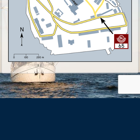
Skeppsholmsgården
- Hemgården där hav möter land