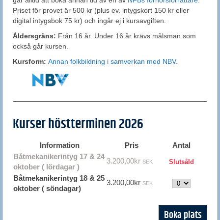
går alltid att boka annan tid av en av
NFBs förhörsförrättare
.
Priset för provet är 500 kr (plus ev. intygskort 150 kr eller
digital intygsbok 75 kr) och ingår ej i kursavgiften.
Åldersgräns:
Från 16 år. Under 16 år krävs målsman som
också går kursen.
Kursform:
Annan folkbildning i samverkan med NBV
.
Kurser höstterminen 2026
Information
Pris
Antal
Båtmekanikerintyg 17 & 24
3.200,00kr
Slutsåld
SEK
oktober ( lördagar )
Båtmekanikerintyg 18 & 25
3.200,00kr
Antal
SEK
oktober ( söndagar)