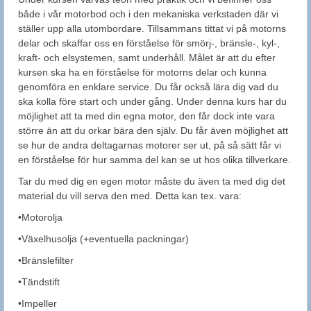
både i vår motorbod och i den mekaniska verkstaden där vi
ställer upp alla utombordare. Tillsammans tittat vi på motorns
delar och skaffar oss en förståelse för smörj-, bränsle-, kyl-,
kraft- och elsystemen, samt underhåll. Målet är att du efter
kursen ska ha en förståelse för motorns delar och kunna
genomföra en enklare service. Du får också lära dig vad du
ska kolla före start och under gång. Under denna kurs har du
möjlighet att ta med din egna motor, den får dock inte vara
större än att du orkar bära den själv. Du får även möjlighet att
se hur de andra deltagarnas motorer ser ut, på så sätt får vi
en förståelse för hur samma del kan se ut hos olika tillverkare.
Tar du med dig en egen motor måste du även ta med dig det
material du vill serva den med. Detta kan tex. vara:
•Motorolja
•Växelhusolja (+eventuella packningar)
•Bränslefilter
•Tändstift
•Impeller