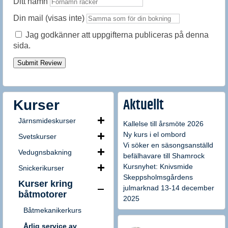
Ditt namn
Din mail (visas inte)
Jag godkänner att uppgifterna publiceras på denna
sida.
Submit Review
Kurser
Aktuellt
Järnsmideskurser
Kallelse till årsmöte 2026
Ny kurs i el ombord
Svetskurser
Vi söker en säsongsanställd
Vedugnsbakning
befälhavare till Shamrock
Kursnyhet: Knivsmide
Snickerikurser
Skeppsholmsgårdens
Kurser kring
julmarknad 13-14 december
båtmotorer
2025
Båtmekanikerkurs
Årlig service av