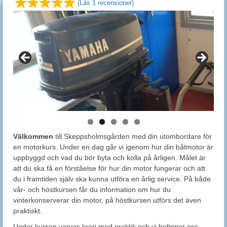
(Läs 1 recensioner)
Välkommen
till Skeppsholmsgården med din utombordare för
en motorkurs. Under en dag går vi igenom hur din båtmotor är
uppbyggd och vad du bör byta och kolla på årligen. Målet är
att du ska få en förståelse för hur din motor fungerar och att
du i framtiden själv ska kunna utföra en årlig service. På både
vår- och höstkursen får du information om hur du
vinterkonserverar din motor, på höstkursen utförs det även
praktiskt.
Under kursen varvas teori med praktik och vi befinner oss