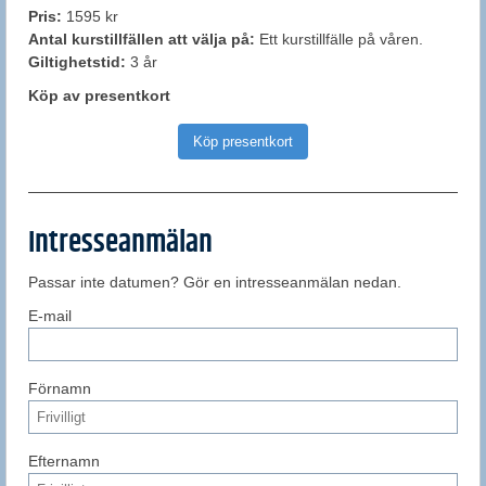
Pris:
1595 kr
Antal kurstillfällen att välja på:
Ett kurstillfälle på våren.
Giltighetstid:
3 år
Köp av presentkort
Köp presentkort
Intresseanmälan
Passar inte datumen? Gör en intresseanmälan nedan.
E-mail
Förnamn
Efternamn