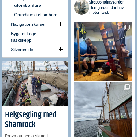
skeppsholmsgarden
utombordare
Hemgården där hav
möter land.
Grundkurs i el ombord
Navigationskurser
Bygg ditt eget
flaskskepp
Silversmide
Helgsegling med
Shamrock
Prova att segla skuta i