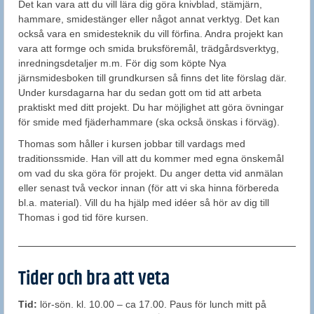
Det kan vara att du vill lära dig göra knivblad, stämjärn,
hammare, smidestänger eller något annat verktyg. Det kan
också vara en smidesteknik du vill förfina. Andra projekt kan
vara att formge och smida bruksföremål, trädgårdsverktyg,
inredningsdetaljer m.m. För dig som köpte Nya
järnsmidesboken till grundkursen så finns det lite förslag där.
Under kursdagarna har du sedan gott om tid att arbeta
praktiskt med ditt projekt. Du har möjlighet att göra övningar
för smide med fjäderhammare (ska också önskas i förväg).
Thomas som håller i kursen jobbar till vardags med
traditionssmide. Han vill att du kommer med egna önskemål
om vad du ska göra för projekt. Du anger detta vid anmälan
eller senast två veckor innan (för att vi ska hinna förbereda
bl.a. material). Vill du ha hjälp med idéer så hör av dig till
Thomas i god tid före kursen.
Tider och bra att veta
Tid:
lör-sön. kl. 10.00 – ca 17.00. Paus för lunch mitt på