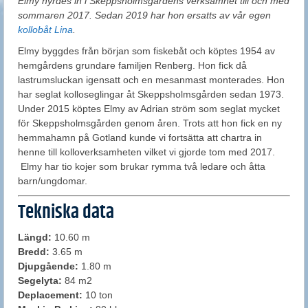
Elmy hyrdes in i Skeppsholmsgårdens verksamhet till och med
sommaren 2017. Sedan 2019 har hon ersatts av vår egen
kollobåt Lina
.
Elmy byggdes från början som fiskebåt och köptes 1954 av
hemgårdens grundare familjen Renberg. Hon fick då
lastrumsluckan igensatt och en mesanmast monterades. Hon
har seglat kolloseglingar åt Skeppsholmsgården sedan 1973.
Under 2015 köptes Elmy av Adrian ström som seglat mycket
för Skeppsholmsgården genom åren. Trots att hon fick en ny
hemmahamn på Gotland kunde vi fortsätta att chartra in
henne till kolloverksamheten vilket vi gjorde tom med 2017.
Elmy har tio kojer som brukar rymma två ledare och åtta
barn/ungdomar.
Tekniska data
Längd:
10.60 m
Bredd:
3.65 m
Djupgående:
1.80 m
Segelyta:
84 m2
Deplacement:
10 ton