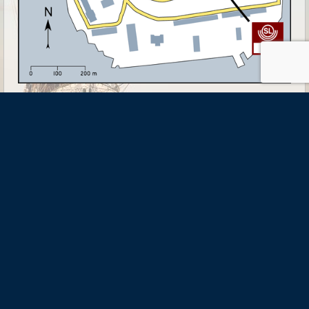
Skeppsholmsgården
- Hemgården där hav möter land
08-684 252 00 |
info@skeppsholmsgarden.se
| Org.nr: 802467-5343
Föreningen Skeppsholmsgården, Slupskjulsvägen 14 c, 111 49
Stockholm
Bli medlem
|
Om oss
|
Köpvillkor