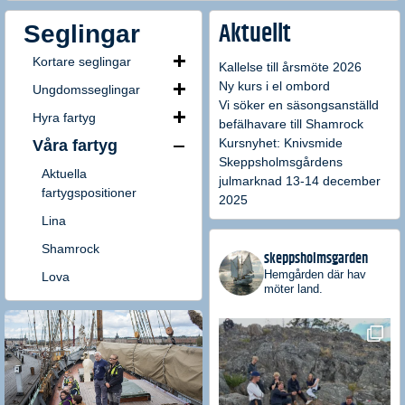
Seglingar
Aktuellt
Kortare seglingar
Kallelse till årsmöte 2026
Ny kurs i el ombord
Ungdomsseglingar
Vi söker en säsongsanställd
Hyra fartyg
befälhavare till Shamrock
Kursnyhet: Knivsmide
Våra fartyg
Skeppsholmsgårdens
Aktuella
julmarknad 13-14 december
fartygspositioner
2025
Lina
Shamrock
skeppsholmsgarden
Hemgården där hav
Lova
möter land.