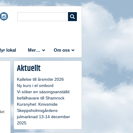
yr lokal
Mer…
Om oss
Aktuellt
Kallelse till årsmöte 2026
Ny kurs i el ombord
Vi söker en säsongsanställd
befälhavare till Shamrock
Kursnyhet: Knivsmide
Skeppsholmsgårdens
det
julmarknad 13-14 december
2025