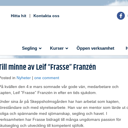
Hitta hit
Kontakta oss
Segling
Kurser
Öppen verksamhet
H
Till minne av Leif “Frasse” Franzén
Posted in
Nyheter
|
one comment
På kvällen den 4:e mars somnade vår gode vän, medarbetare och
kapten, Leif ”Frasse” Franzén in efter en tids sjukdom.
Under sina år på Skeppsholmsgården har han arbetat som kapten,
föreståndare och med styrelsearbete. Han var en mentor som lärde ut 
roliga och spännande med sjömanskap, segling och havet. I
verksamheten har Frasse bidragit till många ungdomars passion för
skutsegling och utveckling till kompetent sjöfolk.