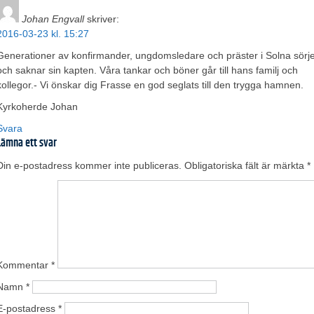
Johan Engvall
skriver:
2016-03-23 kl. 15:27
Generationer av konfirmander, ungdomsledare och präster i Solna sörj
och saknar sin kapten. Våra tankar och böner går till hans familj och
kollegor.- Vi önskar dig Frasse en god seglats till den trygga hamnen.
Kyrkoherde Johan
Svara
Lämna ett svar
Din e-postadress kommer inte publiceras.
Obligatoriska fält är märkta
*
Kommentar
*
Namn
*
E-postadress
*