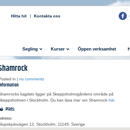
Hitta hit
Kontakta oss
Segling
Kurser
Öppen verksamhet
H
Shamrock
Posted in |
no comments
Information
Shamrocks kajplats ligger på Skeppsholmsgårdens område på
Skeppsholmen i Stockholm. Du kan läsa mer om Shamrock
här
.
Plats:
Adress:
Slupskjulsvägen 12
,
Stockholm
,
11149
,
Sverige