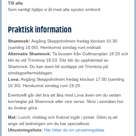
Till alla
Som vanligt hjälps vi åt med alla sysslor ombord.
Praktisk information
Shamrock:
Avgång Skeppsholmen fredag klockan 10.30
(samling 10.00). Hemkomst söndag runt midnatt.
Alternativ Shamrock:
Ta bussen från Gullmarsplan 18.20 och
kliv av vid Trinntorp 18.53. Där blir du upphämtad av
Shamrock. Du kan även bli avsläppt vid Trinntorp på
söndagseftermiddagen.
Lova:
Avgång Skeppsholmen fredag klockan 17.00 (samling
16.30). Hemkomst söndag runt 19-20.
Eventuellt går det bra att åka med Lova även om du sedan
bor/seglar på Shamrock eller vice versa. Skriv i anmälan hur
du önskar göra.
Mat:
Lunch, middag och frukost ingår i priset. Glöm ej att
ange vid bokningen om du har specialkost.
Utrustningslista:
Här hittar du en utrustningslista.