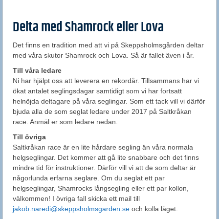
Delta med Shamrock eller Lova
Det finns en tradition med att vi på Skeppsholmsgården deltar
med våra skutor Shamrock och Lova. Så är fallet även i år.
Till våra ledare
Ni har hjälpt oss att leverera en rekordår. Tillsammans har vi
ökat antalet seglingsdagar samtidigt som vi har fortsatt
helnöjda deltagare på våra seglingar. Som ett tack vill vi därför
bjuda alla de som seglat ledare under 2017 på Saltkråkan
race. Anmäl er som ledare nedan.
Till övriga
Saltkråkan race är en lite hårdare segling än våra normala
helgseglingar. Det kommer att gå lite snabbare och det finns
mindre tid för instruktioner. Därför vill vi att de som deltar är
någorlunda erfarna seglare. Om du seglat ett par
helgseglingar, Shamrocks långsegling eller ett par kollon,
välkommen! I övriga fall skicka ett mail till
jakob.naredi@skeppsholmsgarden.se
och kolla läget.