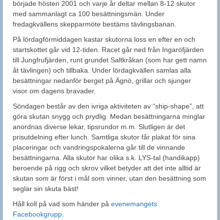
började hösten 2001 och varje år deltar mellan 8-12 skutor
med sammanlagt ca 100 besättningsmän. Under
fredagkvällens skepparmöte bestäms tävlingsbanan.
På lördagförmiddagen kastar skutorna loss en efter en och
startskottet går vid 12-tiden. Racet går ned från Ingaröfjärden
till Jungfrufjärden, runt grundet Saltkråkan (som har gett namn
åt tävlingen) och tillbaka. Under lördagkvällen samlas alla
besättningar nedanför berget på Ägnö, grillar och sjunger
visor om dagens bravader.
Söndagen består av den ivriga aktiviteten av “ship-shape”, att
göra skutan snygg och prydlig. Medan besättningarna minglar
anordnas diverse lekar, tipsrundor m.m. Slutligen är det
prisutdelning efter lunch. Samtliga skutor får plakat för sina
placeringar och vandringspokalerna går till de vinnande
besättningarna. Alla skutor har olika s.k. LYS-tal (handikapp)
beroende på rigg och skrov vilket betyder att det inte alltid är
skutan som är först i mål som vinner, utan den besättning som
seglar sin skuta bäst!
Håll koll på vad som händer på
evenemangets
Facebookgrupp.