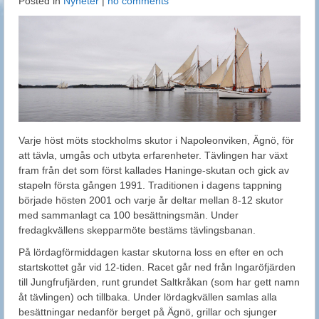
Posted in
Nyheter
|
no comments
Varje höst möts stockholms skutor i Napoleonviken, Ägnö, för
att tävla, umgås och utbyta erfarenheter. Tävlingen har växt
fram från det som först kallades Haninge-skutan och gick av
stapeln första gången 1991. Traditionen i dagens tappning
började hösten 2001 och varje år deltar mellan 8-12 skutor
med sammanlagt ca 100 besättningsmän. Under
fredagkvällens skepparmöte bestäms tävlingsbanan.
På lördagförmiddagen kastar skutorna loss en efter en och
startskottet går vid 12-tiden. Racet går ned från Ingaröfjärden
till Jungfrufjärden, runt grundet Saltkråkan (som har gett namn
åt tävlingen) och tillbaka. Under lördagkvällen samlas alla
besättningar nedanför berget på Ägnö, grillar och sjunger