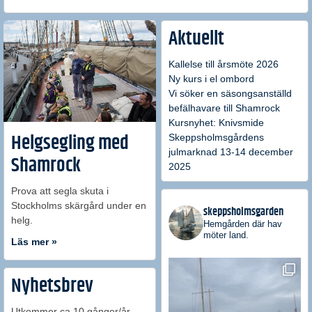
Aktuellt
Kallelse till årsmöte 2026
Ny kurs i el ombord
Vi söker en säsongsanställd
befälhavare till Shamrock
Kursnyhet: Knivsmide
Skeppsholmsgårdens
Helgsegling med
julmarknad 13-14 december
Shamrock
2025
Prova att segla skuta i
Stockholms skärgård under en
skeppsholmsgarden
helg.
Hemgården där hav
möter land.
Läs mer »
Nyhetsbrev
Utkommer ca 10 gånger/år