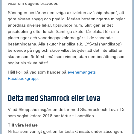
visor om dagens bravader.
Söndagen består av den ivriga aktiviteten av “ship-shape”, att
göra skutan snygg och prydlig. Medan besättningarna minglar
anordnas diverse lekar, tipsrundor m.m. Slutligen är det
prisutdelning efter lunch. Samtliga skutor får plakat för sina
placeringar och vandringspokalerna går till de vinnande
besättningarna. Alla skutor har olika s.k. LYS-tal (handikapp)
beroende på rigg och skrov vilket betyder att det inte alltid är
skutan som är först i mål som vinner, utan den besättning som
seglar sin skuta bäst!
Håll koll på vad som händer på
evenemangets
Facebookgrupp.
Delta med Shamrock eller Lova
Vi på Skeppsholmsgården deltar med Shamrock och Lova. De
som seglat ledare 2018 har förtur till anmälan.
Till våra ledare
Ni har som vanligt gjort en fantastiskt insats under säsongen.