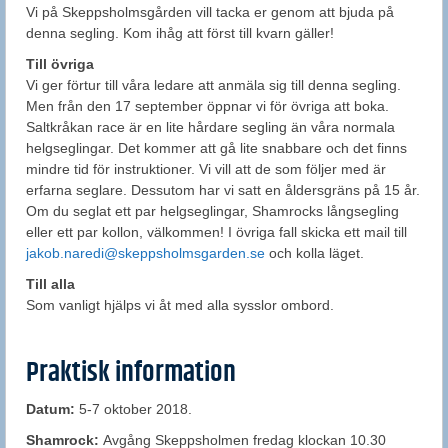
Vi på Skeppsholmsgården vill tacka er genom att bjuda på
denna segling. Kom ihåg att först till kvarn gäller!
Till övriga
Vi ger förtur till våra ledare att anmäla sig till denna segling.
Men från den 17 september öppnar vi för övriga att boka.
Saltkråkan race är en lite hårdare segling än våra normala
helgseglingar. Det kommer att gå lite snabbare och det finns
mindre tid för instruktioner. Vi vill att de som följer med är
erfarna seglare. Dessutom har vi satt en åldersgräns på 15 år.
Om du seglat ett par helgseglingar, Shamrocks långsegling
eller ett par kollon, välkommen! I övriga fall skicka ett mail till
jakob.naredi@skeppsholmsgarden.se
och kolla läget.
Till alla
Som vanligt hjälps vi åt med alla sysslor ombord.
Praktisk information
Datum:
5-7 oktober 2018.
Shamrock:
Avgång Skeppsholmen fredag klockan 10.30