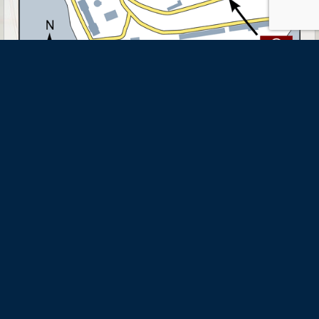
Skeppsholmsgården
- Hemgården där hav möter land
08-684 252 00 |
info@skeppsholmsgarden.se
| Org.nr: 802467-5343
Föreningen Skeppsholmsgården, Slupskjulsvägen 14 c, 111 49
Stockholm