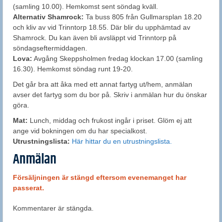
(samling 10.00). Hemkomst sent söndag kväll.
Alternativ Shamrock:
Ta buss 805 från Gullmarsplan 18.20
och kliv av vid Trinntorp 18.55. Där blir du upphämtad av
Shamrock. Du kan även bli avsläppt vid Trinntorp på
söndagseftermiddagen.
Lova:
Avgång Skeppsholmen fredag klockan 17.00 (samling
16.30). Hemkomst söndag runt 19-20.
Det går bra att åka med ett annat fartyg ut/hem, anmälan
avser det fartyg som du bor på. Skriv i anmälan hur du önskar
göra.
Mat:
Lunch, middag och frukost ingår i priset. Glöm ej att
ange vid bokningen om du har specialkost.
Utrustningslista:
Här hittar du en utrustningslista.
Anmälan
Försäljningen är stängd eftersom evenemanget har
passerat.
Kommentarer är stängda.