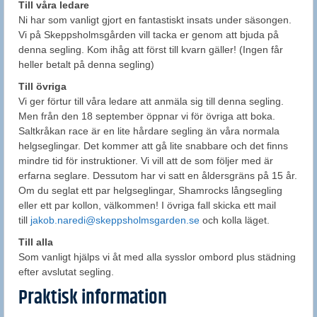
Till våra ledare
Ni har som vanligt gjort en fantastiskt insats under säsongen.
Vi på Skeppsholmsgården vill tacka er genom att bjuda på
denna segling. Kom ihåg att först till kvarn gäller! (Ingen får
heller betalt på denna segling)
Till övriga
Vi ger förtur till våra ledare att anmäla sig till denna segling.
Men från den 18 september öppnar vi för övriga att boka.
Saltkråkan race är en lite hårdare segling än våra normala
helgseglingar. Det kommer att gå lite snabbare och det finns
mindre tid för instruktioner. Vi vill att de som följer med är
erfarna seglare. Dessutom har vi satt en åldersgräns på 15 år.
Om du seglat ett par helgseglingar, Shamrocks långsegling
eller ett par kollon, välkommen! I övriga fall skicka ett mail
till
jakob.naredi@skeppsholmsgarden.se
och kolla läget.
Till alla
Som vanligt hjälps vi åt med alla sysslor ombord plus städning
efter avslutat segling.
Praktisk information