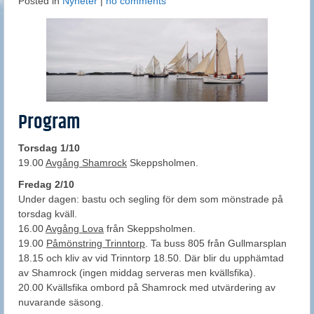
Posted in
Nyheter
|
no comments
Program
Torsdag 1/10
19.00
Avgång Shamrock
Skeppsholmen.
Fredag 2/10
Under dagen: bastu och segling för dem som mönstrade på
torsdag kväll.
16.00
Avgång Lova
från Skeppsholmen.
19.00
Påmönstring Trinntorp
. Ta buss 805 från Gullmarsplan
18.15 och kliv av vid Trinntorp 18.50. Där blir du upphämtad
av Shamrock (ingen middag serveras men kvällsfika).
20.00 Kvällsfika ombord på Shamrock med utvärdering av
nuvarande säsong.