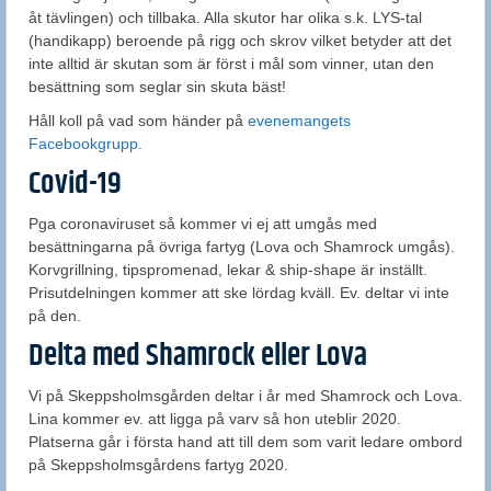
åt tävlingen) och tillbaka. Alla skutor har olika s.k. LYS-tal
(handikapp) beroende på rigg och skrov vilket betyder att det
inte alltid är skutan som är först i mål som vinner, utan den
besättning som seglar sin skuta bäst!
Håll koll på vad som händer på
evenemangets
Facebookgrupp.
Covid-19
Pga coronaviruset så kommer vi ej att umgås med
besättningarna på övriga fartyg (Lova och Shamrock umgås).
Korvgrillning, tipspromenad, lekar & ship-shape är inställt.
Prisutdelningen kommer att ske lördag kväll. Ev. deltar vi inte
på den.
Delta med Shamrock eller Lova
Vi på Skeppsholmsgården deltar i år med Shamrock och Lova.
Lina kommer ev. att ligga på varv så hon uteblir 2020.
Platserna går i första hand att till dem som varit ledare ombord
på Skeppsholmsgårdens fartyg 2020.