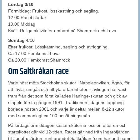
Lördag
3/10
Förmiddag: Frukost, losskastning och segling.
12.00 Racet startar
19.00 Middag
Kväll: Roliga aktiviteter ombord på Shamrock och Lova
Söndag
4/10
Efter frukost: Losskastning, segling och avriggning.
Ca 17.00 Hemkomst Lova
Ca 20.00 Hemkomst Shamrock
Om Saltkråkan race
Varje höst möts Stockholms skutor i Napoleonviken, Ägnö, för
att tävla, umgås och utbyta erfarenheter. Tävlingen har växt
fram från det som först kallades Haninge-skutan och gick av
stapeln första gången 1991. Traditionen i dagens tappning
började hösten 2001 och varje år deltar mellan 8-12 skutor
med sammanlagt ca 100 besättningsmän.
På lördagsförmiddagen kastar skutorna loss en efter en och
startskottet går vid 12-tiden. Racet går ned från Ingaröfjärden
till Jungfrufjärden, runt grundet Saltkråkan (som har gett namn